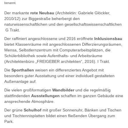
benannt.
Der markante
rote Neubau
(Architektin: Gabriele Glöckler,
2010/12) zur Biggestraße beherbergt den
naturwissenschaftlichen und den gesellschaftswissenschaftlichen
G Trakt.
Der raffiniert angeschlossene und 2016 eröffnete
Inklusionsbau
bietet Klassenräume mit angeschlossenen Differzierungsräumen,
Mensa, Selbstlernzentrum mit Computerarbeitsplätzen, die
Schülerbibliothek sowie Aufenthalts- und Arbeitsräume
(Architektenbüro „FREIGEBER architekten“, 2016). I Trakt.
Die
Sporthallen
weisen ein differenziertes Angebot mit
besonders guter Ausstattung und einer individuell gestalteten
Außenanlage auf.
Die vielen großformatigen
Wandbilder
und die regelmäßig
stattfindenden
Ausstellungen
schaffen im ganzen Gebäude eine
ansprechende Atmosphäre.
Der grüne
Schulhof
mit großer Sonnenuhr, Bänken und Tischen
und Tischtennisplatten bildet einen fließenden Übergang zum
Park.