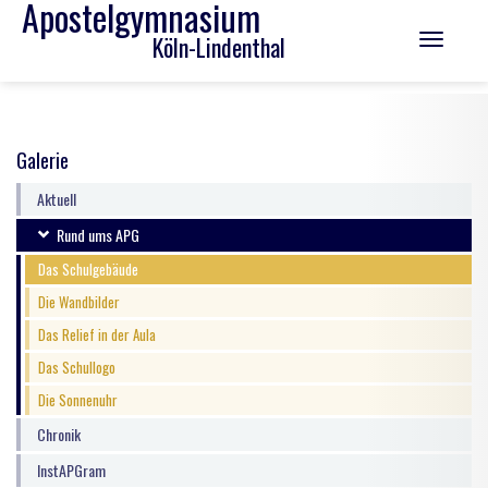
Apostelgymnasium
Köln-Lindenthal
Toggle
navigation
Galerie
Aktuell
Rund ums APG
Das Schulgebäude
Die Wandbilder
Das Relief in der Aula
Das Schullogo
Die Sonnenuhr
Chronik
InstAPGram