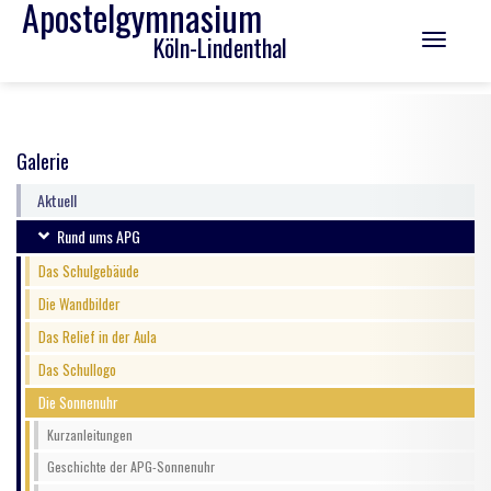
Apostelgymnasium
Köln-Lindenthal
Toggle
navigation
Galerie
Aktuell
Rund ums APG
Das Schulgebäude
Die Wandbilder
Das Relief in der Aula
Das Schullogo
Die Sonnenuhr
Kurzanleitungen
Geschichte der APG-Sonnenuhr