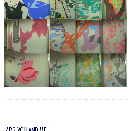
"APG YOU AND ME"